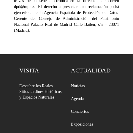
través de la sede electrónica en la dirección de correo
dpd@mpr.es. El derecho a presentar una reclamación podrá
ejercerlo ante la Agencia Española de Protección de Datos.
Gerente del Consejo de Administración del Patrimonio
Nacional Palacio Real de Madrid Calle Bailén, s/n – 28071
(Madrid).
VISITA
ACTUALIDAD
Descubre los Reales
Noticias
Sitios Jardines Históricos
y Espacios Naturales
Agenda
Conciertos
Exposiciones